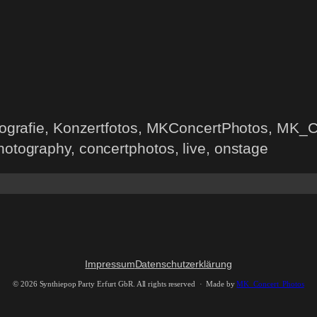
otografie, Konzertfotos, MKConcertPhotos, MK_C
hotography, concertphotos, live, onstage
Impressum
Datenschutzerklärung
©
2026 Synthiepop Party Erfurt GbR. All rights reserved · Made by
MK_Concert_Photos