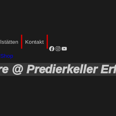
lstätten
Kontakt
facebook
Instagram
YouTube
Shop
e @ Predierkeller Erf