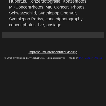
Hubertus, Konzertfotografie, Konzertfotos,
MKConcertPhotos, MK_Concert_Photos,
Schwarzschild, Synthiepop OpenAir,
Synthiepop Partys, concertphotography,
concertphotos, live, onstage
Impressum
Datenschutzerklärung
©
2026 Synthiepop Party Erfurt GbR. All rights reserved · Made by
MK_Concert_Photos