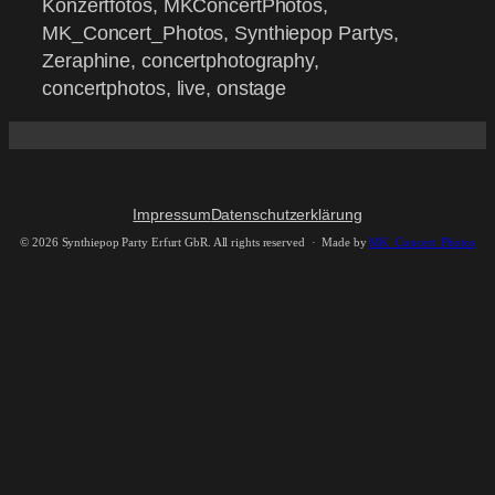
Konzertfotos, MKConcertPhotos,
MK_Concert_Photos, Synthiepop Partys,
Zeraphine, concertphotography,
concertphotos, live, onstage
Impressum
Datenschutzerklärung
©
2026 Synthiepop Party Erfurt GbR. All rights reserved · Made by
MK_Concert_Photos